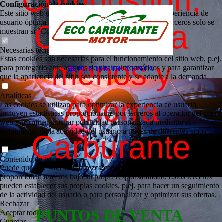
Combustión,
Configuración de cookies
Este sitio web utiliza cookies para proporcionar una experiencia de
usuario óptima a los visitantes. Ciertos contenidos de terceros solo se
Contamina
muestran si "Contenido de terceros" está habilitado.
Necesarias técnicamente
Estas cookies son necesarias para el funcionamiento del sitio web, p.ej.
menos y
para protegerlo ante ataques de piratas informáticos y para garantizar
PUNTOS DE VENTA
que la apariencia del sitio sea consistente y se adapte a la demanda.
Analíticas
Ahorra
Las cookies se utilizan para optimizar la experiencia de usuario.
Incluyen estadísticas proporcionadas por terceros al operador del sitio
web y permiten mostrar publicidad personalizada mediante el
seguimiento de la actividad del usuario a través de diferentes sitios
Carburante
web.
Contenido de terceros
Puede que este sitio web ofrezca contenido o funcionalidades que
proporcionan terceros bajo su propia responsabilidad. Estos terceros
pueden establecer sus propias cookies, p.ej. para hacer un seguimiento
de la actividad del usuario o para personalizar y optimizar sus ofertas.
Rechazar
PUNTOS DE VENTA
Aceptar todo
Guardar