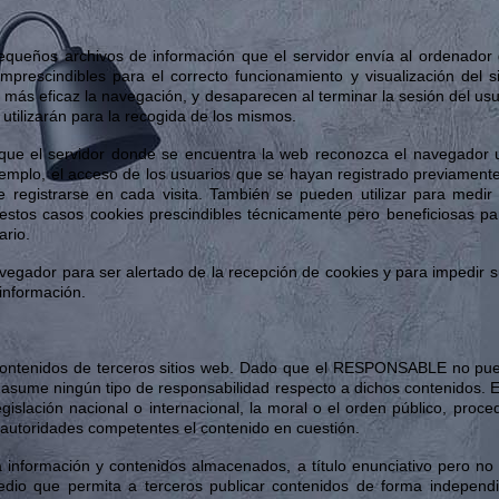
(pequeños archivos de información que el servidor envía al ordenador
rescindibles para el correcto funcionamiento y visualización del sit
er más eficaz la navegación, y desaparecen al terminar la sesión del us
utilizarán para la recogida de los mismos.
ue el servidor donde se encuentra la web reconozca el navegador uti
jemplo, el acceso de los usuarios que se hayan registrado previamente
 registrarse en cada visita. También se pueden utilizar para medir l
stos casos cookies prescindibles técnicamente pero beneficiosas para
ario.
navegador para ser alertado de la recepción de cookies y para impedir su
información.
a contenidos de terceros sitios web. Dado que el RESPONSABLE no pue
no asume ningún tipo de responsabilidad respecto a dichos contenidos. E
gislación nacional o internacional, la moral o el orden público, proce
 autoridades competentes el contenido en cuestión.
formación y contenidos almacenados, a título enunciativo pero no lim
 medio que permita a terceros publicar contenidos de forma indepe