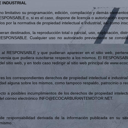
E INDUSTRIAL
ro no limitativo su programación, edición, compilación y demás elemento
 RESPONSABLE o, si es el caso, dispone de licencia o autorización expre
s por la normativa de propiedad intelectual e industrial, así como insc
eran destinados, la reproducción total o parcial, uso, explotación, dist
el RESPONSABLE. Cualquier uso no autorizado previamente se consid
nos al RESPONSABLE y que pudieran aparecer en el sitio web, pertenec
oversia que pudiera suscitarse respecto a los mismos. El RESPONSA
 del sitio web, y en todo caso redirigir al sitio web principal de www.
 los correspondientes derechos de propiedad intelectual e industrial
ilidad alguna sobre los mismos, como tampoco respaldo, patrocinio o r
ecto a posibles incumplimientos de los derechos de propiedad intelectu
avés del correo electrónico INFO@ECOCARBURANTEMOTOR.NET.
 responsabilidad derivada de la información publicada en su sit
 mismo.