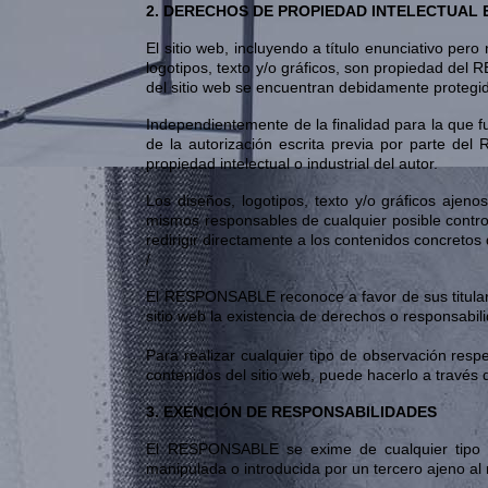
2. DERECHOS DE PROPIEDAD INTELECTUAL 
El sitio web, incluyendo a título enunciativo pe
logotipos, texto y/o gráficos, son propiedad del
del sitio web se encuentran debidamente protegido
Independientemente de la finalidad para la que fu
de la autorización escrita previa por parte d
propiedad intelectual o industrial del autor.
Los diseños, logotipos, texto y/o gráficos aje
mismos responsables de cualquier posible contr
redirigir directamente a los contenidos concretos
/
El RESPONSABLE reconoce a favor de sus titulares
sitio web la existencia de derechos o responsab
Para realizar cualquier tipo de observación resp
contenidos del sitio web, puede hacerlo a tr
3. EXENCIÓN DE RESPONSABILIDADES
El RESPONSABLE se exime de cualquier tipo de
manipulada o introducida por un tercero ajeno al