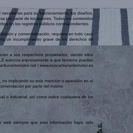
s necesarios para su funcionamiento, los diseños,
sa por parte de los autores. Todos los contenidos
ritos en los registros públicos correspondientes.
ribución y comercialización, requiere en todo caso
era un incumplimiento grave de los derechos de
en a sus respectivos propietarios, siendo ellos
BLE autoriza expresamente a que terceros puedan
ecocarburantemotor.net / www.ecocarburantemotor.es
, no implicando su sola mención o aparición en el
ecomendación por parte del mismo.
al o industrial, así como sobre cualquiera de los
io web siempre que esta información haya sido