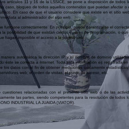
os artículos 11 y 16 de la LSSICE, se pone a disposición de todos l
 su caso, bloqueo de todos aquellos contenidos que puedan afectar o con
úblico. En caso de que el usuario considere que existe en el sitio w
inmediata al administrador del sitio web.
ue funcione correctamente. En principio, puede garantizarse el correcto
a posibilidad de que existan ciertos errores de programación, o que
que hagan imposible el acceso a la página web.
e manera automática la dirección IP y el nombre de dominio utilizado
éste se conecta a Internet. Toda esta información es registrada en 
 de los datos con el fin de obtener mediciones únicamente estadístic
servidores web, el orden de visitas, el punto de acceso, etc.
o cuestiones relacionadas con el presente sitio web o de las activid
samente las partes, siendo competentes para la resolución de todos lo
LIGONO INDUSTRIAL LA JUAIDA (VIATOR).