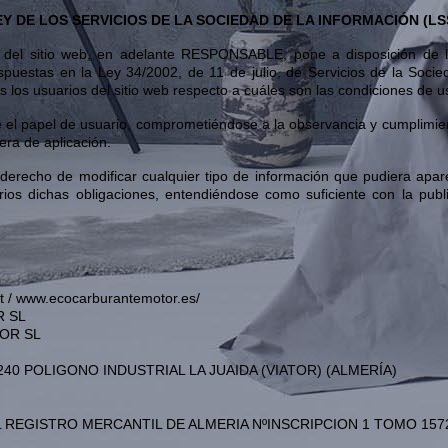
EY DE LOS SERVICIOS DE LA SOCIEDAD DE LA INFORMACIÓN (LSS
sitio web, en adelante RESPONSABLE, pone a disposición de los
spuestas en la Ley 34/2002, de 11 de julio, de Servicios de la Soci
 los usuarios del sitio web respecto a cuáles son las condiciones de u
el papel de usuario, comprometiéndose a la observancia y cumplimient
era de aplicación.
o de modificar cualquier tipo de información que pudiera aparecer
arios dichas obligaciones, entendiéndose como suficiente con la p
 / www.ecocarburantemotor.es/
R SL
TOR SL
 04240 POLIGONO INDUSTRIAL LA JUAIDA (VIATOR) (ALMERÍA)
o): EN EL REGISTRO MERCANTIL DE ALMERIA NºINSCRIPCION 1 TOMO 15