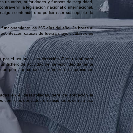
os usuarios, autoridades y fuerzas de seguridad,
travenir la legislación nacional o internacional,
eb algún contenido que pudiera ser susceptible de
 funcionamiento los 365 días del año, 24 horas al
 acontezcan causas de fuerza mayor, catástrofes
s por el usuario. Una dirección IP es un número
un fichero de actividad del servidor debidamente
as que permitan conocer el número de impresiones
ades en él desarrolladas, será de aplicación la
s conflictos derivados o relacionados con su uso