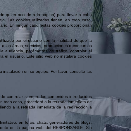
 de quien accede a la página) para llevar a cabo
io. Las cookies utilizadas tienen, en todo caso,
uario. En ningún caso, estas cookies proporcionan
lizado por el usuario con la finalidad de que la
 a las áreas, servicios, promociones o concursos
a audiencia, parámetros de tráfico, controlar el
 el usuario. Este sitio web no instalará cookies
 instalación en su equipo. Por favor, consulte las
de controlar siempre los contenidos introducidos
n todo caso, procederá a la retirada inmediata de
diendo a la retirada inmediata de la redirección a
itativo, en foros, chats, generadores de blogs,
ndiente en la página web del RESPONSABLE. Sin