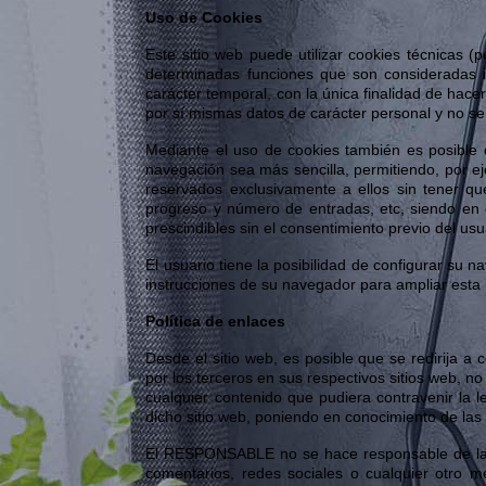
Uso de Cookies
Este sitio web puede utilizar cookies técnicas 
determinadas funciones que son consideradas imp
carácter temporal, con la única finalidad de hac
por sí mismas datos de carácter personal y no se 
Mediante el uso de cookies también es posible q
navegación sea más sencilla, permitiendo, por e
reservados exclusivamente a ellos sin tener que
progreso y número de entradas, etc, siendo en e
prescindibles sin el consentimiento previo del usu
El usuario tiene la posibilidad de configurar su 
instrucciones de su navegador para ampliar esta 
Política de enlaces
Desde el sitio web, es posible que se redirija 
por los terceros en sus respectivos sitios web, 
cualquier contenido que pudiera contravenir la le
dicho sitio web, poniendo en conocimiento de las
El RESPONSABLE no se hace responsable de la in
comentarios, redes sociales o cualquier otro