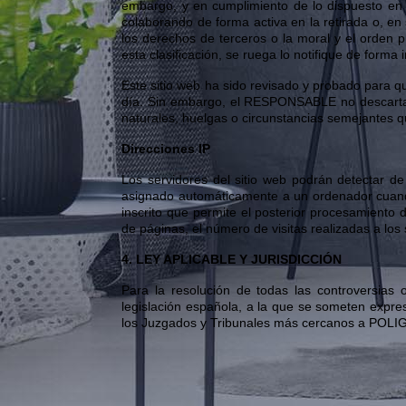
embargo, y en cumplimiento de lo dispuesto en l
colaborando de forma activa en la retirada o, en
los derechos de terceros o la moral y el orden p
esta clasificación, se ruega lo notifique de forma 
Este sitio web ha sido revisado y probado para q
día. Sin embargo, el RESPONSABLE no descarta l
naturales, huelgas o circunstancias semejantes 
Direcciones IP
Los servidores del sitio web podrán detectar d
asignado automáticamente a un ordenador cuando 
inscrito que permite el posterior procesamiento
de páginas, el número de visitas realizadas a los 
4. LEY APLICABLE Y JURISDICCIÓN
Para la resolución de todas las controversias 
legislación española, a la que se someten expre
los Juzgados y Tribunales más cercanos a PO