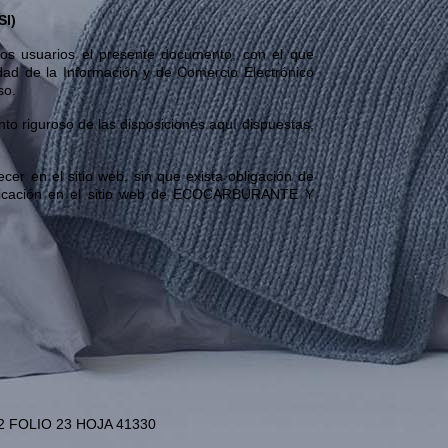
I)
 usuarios el presente documento, con el que
edad de la Información y de Comercio Electrónico
so.
o riguroso de las disposiciones aquí dispuestas,
 en el sitio web, sin que exista obligación de
ublicación en el sitio web de ECOCARBURANTE Y
72 FOLIO 23 HOJA 41330