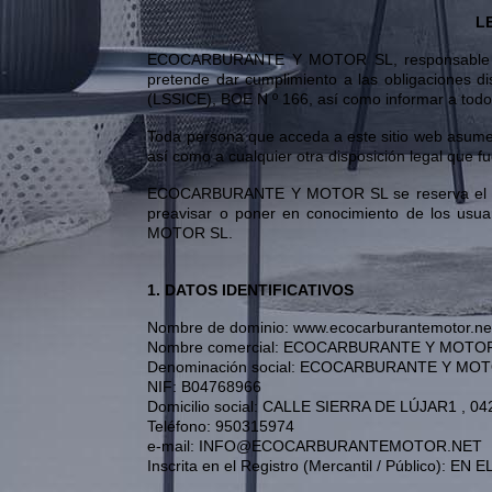
L
ECOCARBURANTE Y MOTOR SL, responsable del 
pretende dar cumplimiento a las obligaciones di
(LSSICE), BOE N º 166, así como informar a todos
Toda persona que acceda a este sitio web asume 
así como a cualquier otra disposición legal que fu
ECOCARBURANTE Y MOTOR SL se reserva el derech
preavisar o poner en conocimiento de los usu
MOTOR SL.
1. DATOS IDENTIFICATIVOS
Nombre de dominio: www.ecocarburantemotor.net
Nombre comercial: ECOCARBURANTE Y MOTO
Denominación social: ECOCARBURANTE Y MO
NIF: B04768966
Domicilio social: CALLE SIERRA DE LÚJAR1 ,
Teléfono: 950315974
e-mail: INFO@ECOCARBURANTEMOTOR.NET
Inscrita en el Registro (Mercantil / Públic